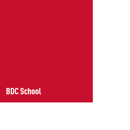
BDC School
BDC School
deriva dall'acronimo Be. Do. Create. È
una
scuola internazionale bilingue paritaria
dall'asilo nido alla scuola superiore,
che forma i