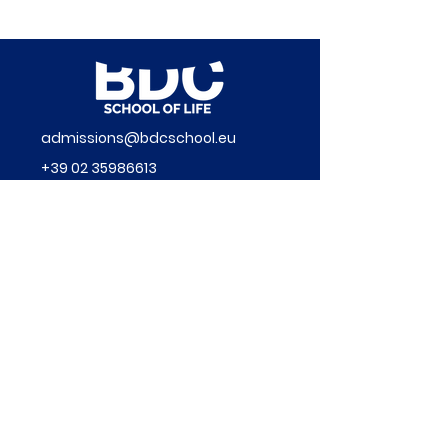
admissions@bdcschool.eu
+39
02 35986613
345 555 2020
Via dei Fontanili, 3 Milano (MI)
FOLLOW US ON
BDC srl
Via dei Fontanili 3, Milano