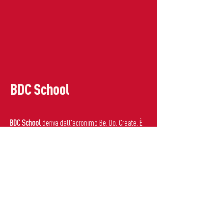
BDC School
BDC School
deriva dall'acronimo Be. Do. Create. È
una
scuola internazionale bilingue paritaria
dall'asilo nido alla scuola superiore,
che forma i
cittadini di domani, abitanti di un mondo in
continua evoluzione.
BDC offre un percorso formativo che coniuga gli
aspetti più efficaci del sistema educativo e