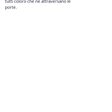
tutti coloro che ne attraversano le
porte.
Via dei Fontanili 3,
20141 Milano (MI)
SCOPRI IL MONDO BDC